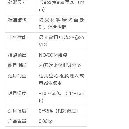
外形尺寸
长86x宽86x厚20（m
m）
标准结构
防火材料精光面处
理，混合树脂
电气性能
最大耐用电流3A@36
VDC
接点输出
NO/COM接点
耐用测试
20万次老化测试合格
适用门型
适用空心框及埋入式
电器盒使用
适用温度
-10~+55°C（14-131
F）
适用湿度
0~95%（相对湿度）
产品重量
0.06kg