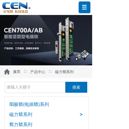
∷
∷
首页
产品中心
磁力锁系列
搜索
阳极锁(电插锁)系列
磁力锁系列
>
剪力锁系列