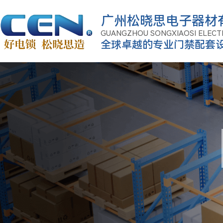
广州松晓思电子器材
GUANGZHOU SONGXIAOSI ELECT
全球卓越的专业门禁配套
CO.,LTD