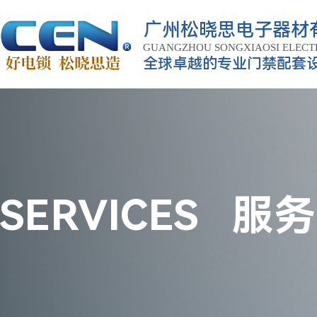
广州松晓思电子器材
GUANGZHOU SONGXIAOSI ELECT
全球卓越的专业门禁配套
CO.,LTD
SERVICES
服务